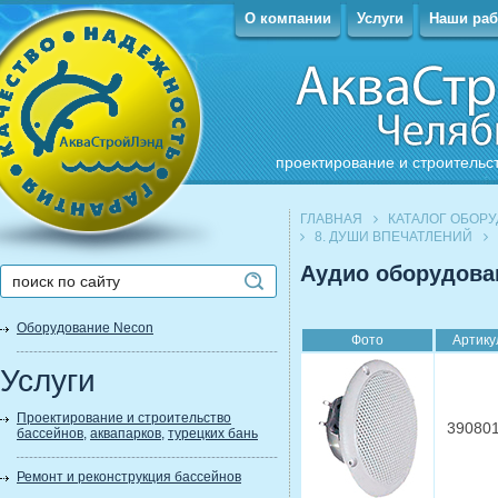
О компании
Услуги
Наши ра
проектирование и строительс
ГЛАВНАЯ
КАТАЛОГ ОБОР
8. ДУШИ ВПЕЧАТЛЕНИЙ
Аудио оборудова
Оборудование Necon
Фото
Артику
Услуги
Проектирование и строительство
39080
бассейнов
,
аквапарков
,
турецких бань
Ремонт и реконструкция бассейнов