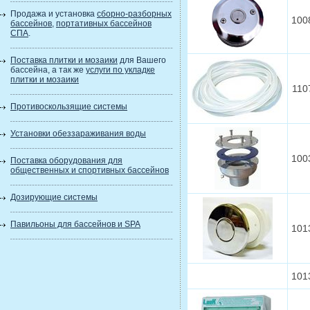
Продажа и установка
сборно-разборных
100
бассейнов
,
портативных бассейнов
СПА
.
Поставка плитки и мозаики
для Вашего
бассейна, а так же
услуги по укладке
плитки и мозаики
110
Противоскользящие системы
Установки обеззараживания воды
100
Поставка оборудования для
общественных и спортивных бассейнов
Дозирующие системы
Павильоны для бассейнов и SPA
101
101