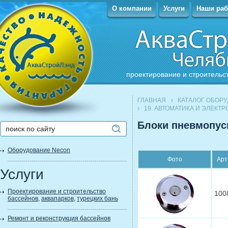
О компании
Услуги
Наши ра
проектирование и строительс
ГЛАВНАЯ
КАТАЛОГ ОБОР
19. АВТОМАТИКА И ЭЛЕКТ
Блоки пневмопус
Оборудование Necon
Фото
Арт
Услуги
Проектирование и строительство
100
бассейнов
,
аквапарков
,
турецких бань
Ремонт и реконструкция бассейнов