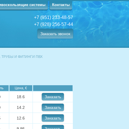
ивоскользящие системы
Контакты
+7 (951) 233-48-57
+7 (928) 256-57-44
Заказать звонок
. ТРУБЫ И ФИТИНГИ ПВХ
ль
Цена, €
0
18.6
Заказать
0
14.2
Заказать
5
12.6
Заказать
0
9.95
Заказать