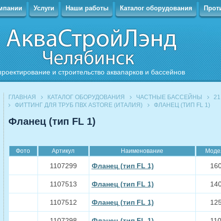
мпании
Услуги
Наши работы
Каталог оборудования
Прот
проектирование и строительство аквапарков и бассейнов
ГЛАВНАЯ
КАТАЛОГ ОБОРУДОВАНИЯ
ЧАСТНЫЕ БАССЕЙНЫ
21
ФИТТИНГ ДЛЯ ТРУБ ПВХ ASTORE (ИТАЛИЯ)
ФЛАНЕЦ (ТИП FL 1)
Фланец (тип FL 1)
Фото
Артикул
Наименование
Моде
1107299
Фланец (тип FL 1)
16
1107513
Фланец (тип FL 1)
14
1107512
Фланец (тип FL 1)
12
1107298
Фланец (тип FL 1)
11