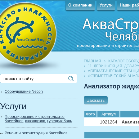
О компании
Услуги
Наши ра
проектирование и строительс
ГЛАВНАЯ
КАТАЛОГ ОБОР
11. ДЕЗИНФЕКЦИЯ. ДОЗИ
АВТОМАТИЧЕСКИЕ СТАНЦИ
ФОТОМЕТРИЧЕСКИЙ АНАЛИ
Анализатор жид
Оборудование Necon
Заказать
Услуги
Фото
Артикул
Проектирование и строительство
бассейнов
,
аквапарков
,
турецких бань
1021264
Анализ
Ремонт и реконструкция бассейнов