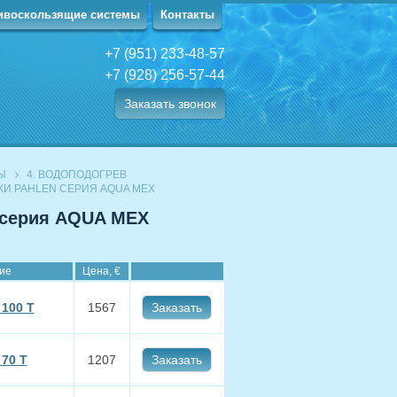
ивоскользящие системы
Контакты
+7 (951) 233-48-57
+7 (928) 256-57-44
Заказать звонок
Ы
4. ВОДОПОДОГРЕВ
И PAHLEN СЕРИЯ AQUA MEX
 серия AQUA MEX
ие
Цена, €
100 Т
1567
Заказать
70 Т
1207
Заказать