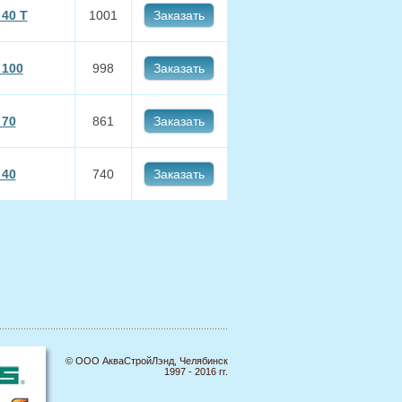
40 Т
1001
Заказать
 100
998
Заказать
 70
861
Заказать
 40
740
Заказать
© ООО АкваСтройЛэнд, Челябинск
1997 - 2016 гг.