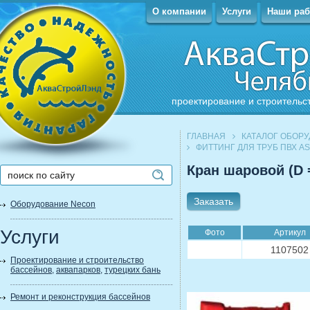
О компании
Услуги
Наши ра
проектирование и строительс
ГЛАВНАЯ
КАТАЛОГ ОБОР
ФИТТИНГ ДЛЯ ТРУБ ПВХ A
Кран шаровой (D 
Заказать
Оборудование Necon
Услуги
Фото
Артикул
1107502
Проектирование и строительство
бассейнов
,
аквапарков
,
турецких бань
Ремонт и реконструкция бассейнов