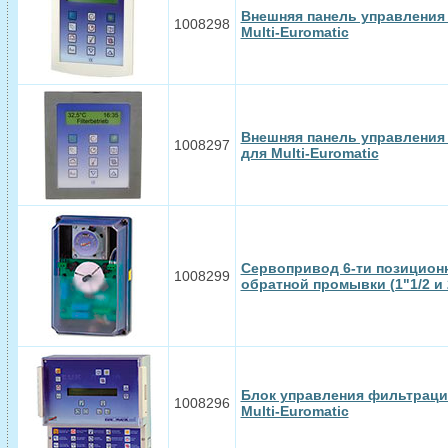
Внешняя панель управления 
1008298
Multi-Euromatic
Внешняя панель управления
1008297
для Multi-Euromatic
Сервопривод 6-ти позиционн
1008299
обратной промывки (1"1/2 и 
Блок управления фильтраци
1008296
Multi-Euromatic