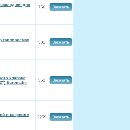
накладная для
756
Заказать
 утапливаемая
931
Заказать
ого клапана
952
Заказать
2") Euromatic
ей и нагревом
2259
Заказать