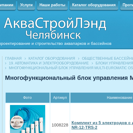
мпании
Услуги
Наши работы
Каталог оборудования
Прот
проектирование и строительство аквапарков и бассейнов
ГЛАВНАЯ
КАТАЛОГ ОБОРУДОВАНИЯ
ОБЩЕСТВЕННЫЕ БАССЕЙН
19. АВТОМАТИКА И ЭЛЕКТРООБОРУДОВАНИЕ
БЛОКИ УПРАВЛЕНИЯ
МНОГОФУНКЦИОНАЛЬНЫЙ БЛОК УПРАВЛЕНИЯ MULTI-EUROMATIC OS
Многофункциональный блок управления 
Фото
Артикул
Наименование
Комплект из 5 электродов с
1008228
NR-12-TRS-2