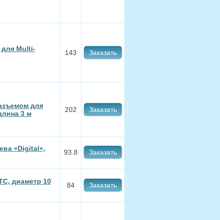
для Multi-
143
Заказать
азъемом для
202
Заказать
длина 3 м
ва «Digital»,
93.8
Заказать
C, диаметр 10
84
Заказать