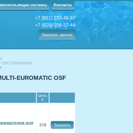
ивоскользящие системы
Контакты
+7 (951) 233-48-57
+7 (928) 256-57-44
Заказать звонок
Ы
 OSF (ГЕРМАНИЯ)
F
MULTI-EUROMATIC OSF
Цена,
€
 держателем для
378
Заказать