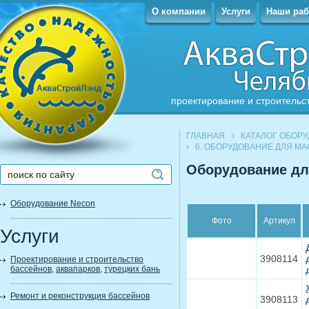
О компании
Услуги
Наши ра
проектирование и строительс
ГЛАВНАЯ
КАТАЛОГ ОБОР
6. ОБОРУДОВАНИЕ ДЛЯ М
Оборудование дл
Оборудование Necon
Фото
Артикул
Услуги
3908114
Проектирование и строительство
бассейнов
,
аквапарков
,
турецких бань
Ремонт и реконструкция бассейнов
3908113