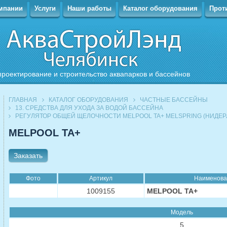
мпании
Услуги
Наши работы
Каталог оборудования
Прот
проектирование и строительство аквапарков и бассейнов
ГЛАВНАЯ
КАТАЛОГ ОБОРУДОВАНИЯ
ЧАСТНЫЕ БАССЕЙНЫ
13. СРЕДСТВА ДЛЯ УХОДА ЗА ВОДОЙ БАССЕЙНА
РЕГУЛЯТОР ОБЩЕЙ ЩЕЛОЧНОСТИ MELPOOL TA+ MELSPRING (НИДЕР
MELPOOL TA+
Заказать
Фото
Артикул
Наименова
1009155
MELPOOL TA+
Модель
5