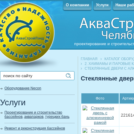
О компании
Услуги
Наши ра
проектирование и строительс
ГЛАВНАЯ
КАТАЛОГ ОБОР
2. ХАММАМЫ И ПАРОВЫЕ 
СТЕКЛЯННЫЕ ДВЕРИ С А
Стеклянные двер
Оборудование Necon
Фото
Артик
Услуги
Проектирование и строительство
22161
бассейнов
,
аквапарков
,
турецких бань
Ремонт и реконструкция бассейнов