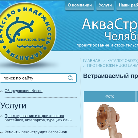
О компании
Услуги
Наши ра
проектирование и строительс
ГЛАВНАЯ
КАТАЛОГ ОБОР
ПРОТИВОТОКИ HUGO LAHM
Встраиваемый пр
Оборудование Necon
Фото
Услуги
Проектирование и строительство
бассейнов
,
аквапарков
,
турецких бань
Ремонт и реконструкция бассейнов