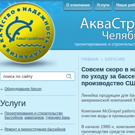
О компании
Услуги
Наши ра
проектирование и строительс
ГЛАВНАЯ
EASYCARE
Совсем скоро в 
по уходу за басс
производство С
Оборудование Necon
Линейка продукции для б
американской компанией 
Услуги
Компания McGrayel работа
Проектирование и строительство
очистки воды в промышле
бассейнов
,
аквапарков
,
турецких бань
В начале 1980-х, компани
Ремонт и реконструкция бассейнов
производства средств очис