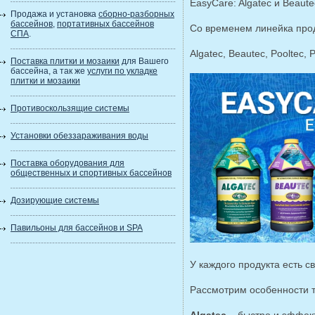
EasyCare: Algatec и Beaute
Продажа и установка
сборно-разборных
бассейнов
,
портативных бассейнов
Со временем линейка про
СПА
.
Algatec, Beautec, Pooltec, P
Поставка плитки и мозаики
для Вашего
бассейна, а так же
услуги по укладке
плитки и мозаики
Противоскользящие системы
Установки обеззараживания воды
Поставка оборудования для
общественных и спортивных бассейнов
Дозирующие системы
Павильоны для бассейнов и SPA
У каждого продукта есть с
Рассмотрим особенности т
Algatec
– быстро и эффек