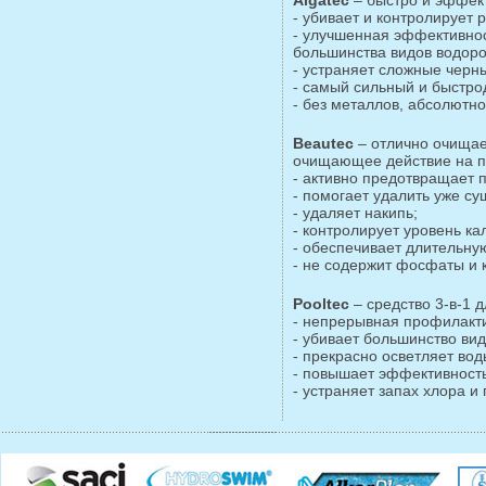
- убивает и контролирует 
- улучшенная эффективнос
большинства видов водоро
- устраняет сложные черны
- самый сильный и быстр
- без металлов, абсолютно
Beautec
– отлично очищае
очищающее действие на п
- активно предотвращает 
- помогает удалить уже с
- удаляет накипь;
- контролирует уровень ка
- обеспечивает длительну
- не содержит фосфаты и 
Pooltec
– средство 3-в-1 
- непрерывная профилакти
- убивает большинство вид
- прекрасно осветляет вод
- повышает эффективность
- устраняет запах хлора и