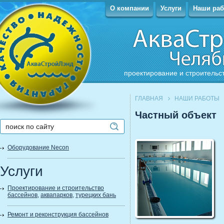
О компании
Услуги
Наши ра
проектирование и строительс
ГЛАВНАЯ
НАШИ РАБОТЫ
Частный объект
Оборудование Necon
Услуги
Проектирование и строительство
бассейнов
,
аквапарков
,
турецких бань
Ремонт и реконструкция бассейнов