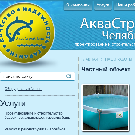
О компании
Услуги
Наши ра
проектирование и строительс
ГЛАВНАЯ
НАШИ РАБОТЫ
Частный объект
Оборудование Necon
Услуги
Проектирование и строительство
бассейнов
,
аквапарков
,
турецких бань
Ремонт и реконструкция бассейнов