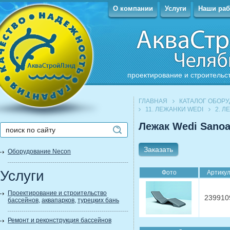
О компании
Услуги
Наши ра
проектирование и строительс
ГЛАВНАЯ
КАТАЛОГ ОБОР
11. ЛЕЖАНКИ WEDI
2. 
Лежак Wedi Sanoa
Заказать
Оборудование Necon
Услуги
Фото
Артику
Проектирование и строительство
239910
бассейнов
,
аквапарков
,
турецких бань
Ремонт и реконструкция бассейнов