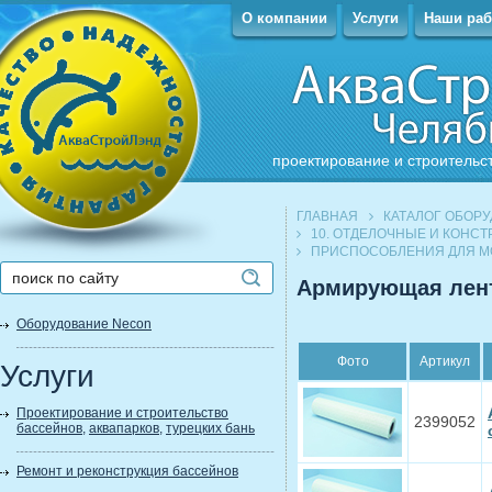
О компании
Услуги
Наши ра
проектирование и строительс
ГЛАВНАЯ
КАТАЛОГ ОБОР
10. ОТДЕЛОЧНЫЕ И КОНС
ПРИСПОСОБЛЕНИЯ ДЛЯ М
Армирующая лен
Оборудование Necon
Фото
Артикул
Услуги
Проектирование и строительство
2399052
бассейнов
,
аквапарков
,
турецких бань
Ремонт и реконструкция бассейнов