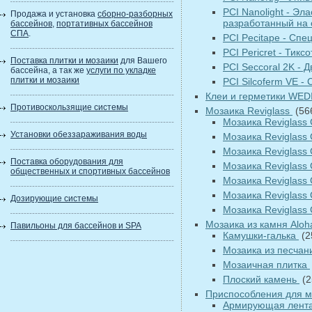
PCI Nanolight - Э
Продажа и установка
сборно-разборных
разработанный на 
бассейнов
,
портативных бассейнов
СПА
.
PCI Pecitape - Сп
PCI Pericret - Ти
Поставка плитки и мозаики
для Вашего
PCI Seccoral 2K -
бассейна, а так же
услуги по укладке
плитки и мозаики
PCI Silcoferm VE -
Клеи и герметики WED
Противоскользящие системы
Мозаика Reviglass
(56
Мозаика Reviglas
Установки обеззараживания воды
Мозаика Reviglass
Мозаика Reviglas
Поставка оборудования для
Мозаика Revigla
общественных и спортивных бассейнов
Мозаика Reviglas
Мозаика Reviglass
Дозирующие системы
Мозаика Reviglass
Мозаика из камня Alo
Павильоны для бассейнов и SPA
Камушки-галька
(2
Мозаика из песчан
Мозаичная плитка
Плоский камень
(2
Приспособления для 
Армирующая лент