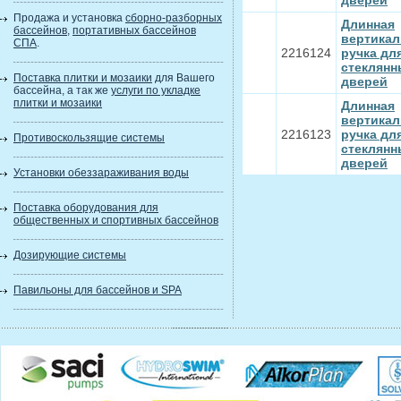
дверей
Продажа и установка
сборно-разборных
Длинная
бассейнов
,
портативных бассейнов
вертикал
СПА
.
2216124
ручка дл
стеклянн
Поставка плитки и мозаики
для Вашего
дверей
бассейна, а так же
услуги по укладке
плитки и мозаики
Длинная
вертикал
2216123
ручка дл
Противоскользящие системы
стеклянн
дверей
Установки обеззараживания воды
Поставка оборудования для
общественных и спортивных бассейнов
Дозирующие системы
Павильоны для бассейнов и SPA