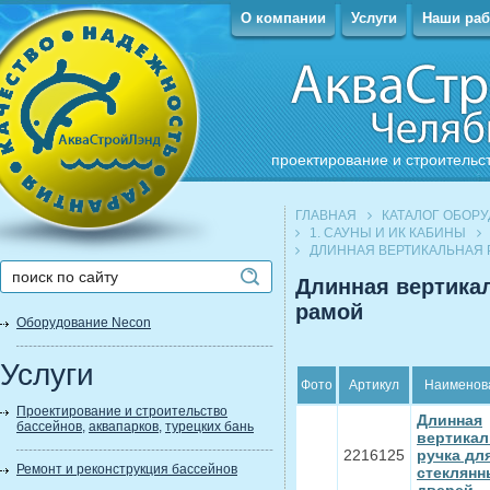
О компании
Услуги
Наши ра
проектирование и строительс
ГЛАВНАЯ
КАТАЛОГ ОБОР
1. САУНЫ И ИК КАБИНЫ
ДЛИННАЯ ВЕРТИКАЛЬНАЯ 
Длинная вертика
рамой
Оборудование Necon
Услуги
Фото
Артикул
Наименов
Проектирование и строительство
Длинная
бассейнов
,
аквапарков
,
турецких бань
вертикал
2216125
ручка дл
Ремонт и реконструкция бассейнов
стеклянн