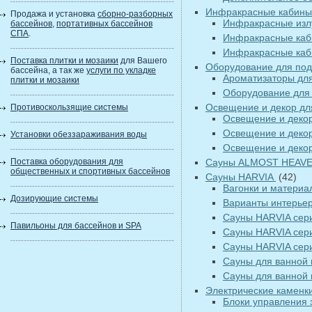
Инфракрасные кабин
Продажа и установка
сборно-разборных
Инфракрасные изл
бассейнов
,
портативных бассейнов
СПА
.
Инфракрасные каб
Инфракрасные ка
Поставка плитки и мозаики
для Вашего
Оборудование для под
бассейна, а так же
услуги по укладке
Ароматизаторы дл
плитки и мозаики
Оборудование для 
Освещение и декор дл
Противоскользящие системы
Освещение и декор 
Освещение и деко
Установки обеззараживания воды
Освещение и деко
Поставка оборудования для
Сауны ALMOST HEAV
общественных и спортивных бассейнов
Сауны HARVIA
(42)
Вагонки и материа
Дозирующие системы
Варианты интерье
Сауны HARVIA се
Павильоны для бассейнов и SPA
Сауны HARVIA сер
Сауны HARVIA сер
Сауны для ванной
Сауны для ванной
Электрические каменк
Блоки управления