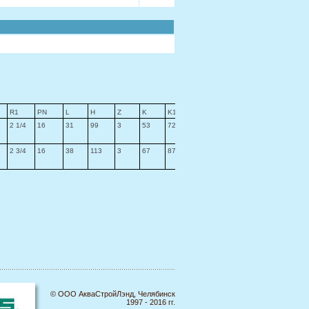
R1
PN
L
H
Z
K
K1
Масса
2 1/4
16
31
99
3
53
72
705
2 3/4
16
38
113
3
67
87
1050
© ООО АкваСтройЛэнд, Челябинск
1997 - 2016 гг.