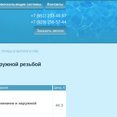
ивоскользящие системы
Контакты
+7 (951) 233-48-57
+7 (928) 256-57-44
Заказать звонок
. ТРУБЫ И ФИТИНГИ ПВХ
ружной резьбой
вание
Цена, €
инением и наружной
44.3