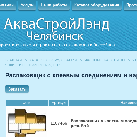
мпании
Услуги
Наши работы
Каталог оборудования
Прот
проектирование и строительство аквапарков и бассейнов
ГЛАВНАЯ
КАТАЛОГ ОБОРУДОВАНИЯ
ЧАСТНЫЕ БАССЕЙНЫ
21
ФИТТИНГ ПВХ/БРОНЗА, F.I.P.
Распаковщик с клеевым соединением и на
Заказать
Фото
Артикул
Наимено
Распаковщик с клеевым соед
1107466
резьбой