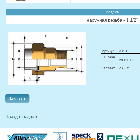
Модель
наружная резьба - 1 1/2"
Артикул
d x R
1107466
50 x 1"1/2
1107467
63 x 2"
Заказать
Назад в раздел