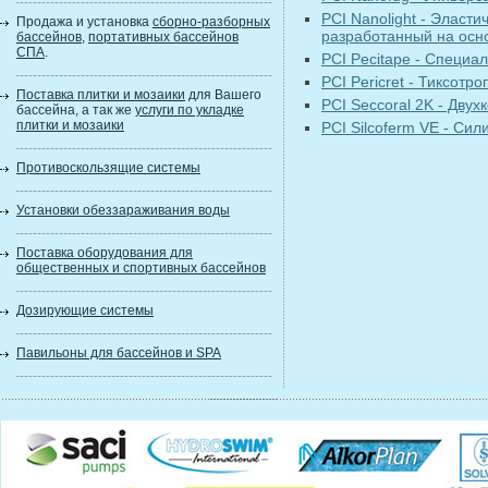
PCI Nanolight - Элас
Продажа и установка
сборно-разборных
разработанный на осн
бассейнов
,
портативных бассейнов
СПА
.
PCI Pecitape - Специа
PCI Pericret - Тиксот
Поставка плитки и мозаики
для Вашего
PCI Seccoral 2K - Дву
бассейна, а так же
услуги по укладке
плитки и мозаики
PCI Silcoferm VE - Си
Противоскользящие системы
Установки обеззараживания воды
Поставка оборудования для
общественных и спортивных бассейнов
Дозирующие системы
Павильоны для бассейнов и SPA