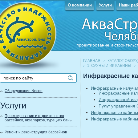
О компании
Услуги
Наши ра
проектирование и строительс
ГЛАВНАЯ
КАТАЛОГ ОБОР
1. САУНЫ И ИК КАБИНЫ
Инфракрасные к
Инфракрасные излуча
Оборудование Necon
Инфракрасные излу
Инфракрасный изл
Услуги
Пульт управления G
Инфракрасные кабины
Проектирование и строительство
Инфракрасные кабин
бассейнов
,
аквапарков
,
турецких бань
Ремонт и реконструкция бассейнов