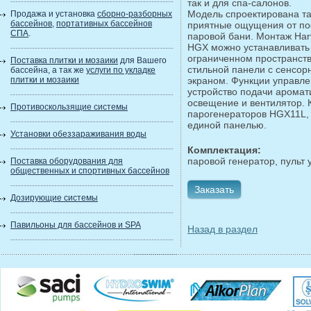
так и для спа-салонов.
Модель спроектирована та
Продажа и установка
сборно-разборных
бассейнов
,
портативных бассейнов
приятные ощущения от п
СПА
.
паровой бани. Монтаж Har
HGX можно устанавливать
ограниченном пространств
Поставка плитки и мозаики
для Вашего
стильной панели с сенсо
бассейна, а так же
услуги по укладке
плитки и мозаики
экраном. Функции управле
устройство подачи аромат
освещение и вентилятор. 
Противоскользящие системы
парогенераторов HGX11L
единой панелью.
Установки обеззараживания воды
Комплектация:
паровой генератор, пульт 
Поставка оборудования для
общественных и спортивных бассейнов
Заказать
Дозирующие системы
Павильоны для бассейнов и SPA
Назад в раздел