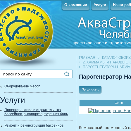
О компании
Услуги
Наши ра
проектирование и строительс
ГЛАВНАЯ
КАТАЛОГ ОБОР
2. ХАММАМЫ И ПАРОВЫЕ 
ПАРОГЕНЕРАТОРЫ HARVIA H
Парогенератор Ha
Оборудование Necon
Заказать
Услуги
Фото
Проектирование и строительство
бассейнов
,
аквапарков
,
турецких бань
Ремонт и реконструкция бассейнов
Компактный, но мощный пар