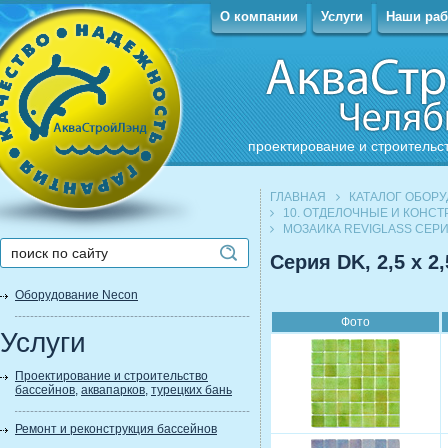
О компании
Услуги
Наши ра
проектирование и строительс
ГЛАВНАЯ
КАТАЛОГ ОБОР
10. ОТДЕЛОЧНЫЕ И КОНС
МОЗАИКА REVIGLASS СЕРИ
Серия DK, 2,5 х 2
Оборудование Necon
Фото
Услуги
Проектирование и строительство
бассейнов
,
аквапарков
,
турецких бань
Ремонт и реконструкция бассейнов