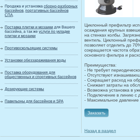
Продажа и установка
сборно-разборных
бассейнов
,
портативных бассейнов
СПА
.
Циклонный префильтр испо
Поставка плитки и мозаики
для Вашего
осаждения крупных взвеш
бассейна, а так же
услуги по укладке
на стенках колбы. Загрязн
плитки и мозаики
вентиль. Циклонный преф
позволяет отделить до 70
Противоскользящие системы
сокращается частота обр
основного фильтра и расх
Установки обеззараживания воды
Преимущества:
- Не требует периодическ
Поставка оборудования для
- Отсутствуют изнашивающ
общественных и спортивных бассейнов
- Сокращает расход на об
- Снижает затраты на обс
Дозирующие системы
- Возможна установка в у
- Подключение в линию с 
- Максимальное давление 
Павильоны для бассейнов и SPA
Заказать
Назад в раздел