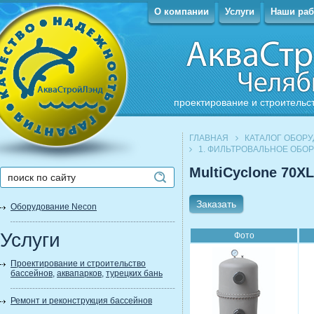
О компании
Услуги
Наши ра
проектирование и строительс
ГЛАВНАЯ
КАТАЛОГ ОБОР
1. ФИЛЬТРОВАЛЬНОЕ ОБО
MultiCyclone 70X
Заказать
Оборудование Necon
Услуги
Фото
Проектирование и строительство
бассейнов
,
аквапарков
,
турецких бань
Ремонт и реконструкция бассейнов