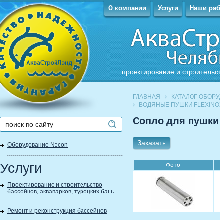
О компании
Услуги
Наши ра
проектирование и строительс
ГЛАВНАЯ
КАТАЛОГ ОБОР
ВОДЯНЫЕ ПУШКИ FLEXINO
Сопло для пушки 
Заказать
Оборудование Necon
Услуги
Фото
Проектирование и строительство
бассейнов
,
аквапарков
,
турецких бань
Ремонт и реконструкция бассейнов