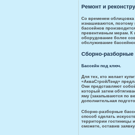
Ремонт и реконстр
Со временем облицовка 
изнашиваются, поэтому 
бассейнов производится,
превентивным мерам. К 
оборудование более сов
обслуживание бассейнов
Сборно-разборные 
Бассейн под ключ.
Для тех, кто желает куп
«АкваСтройЛэнд» предла
Они представляют собо
который затем обтягива
яму (закапываются по ве
дополнительная подгото
Сборно-разборные бассе
способ сделать искусст
территории гостиницы и
сможете, оставив заявку