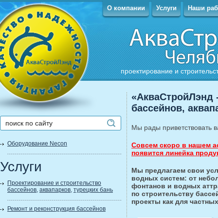
О компании
Услуги
Наши ра
проектирование и строительс
«АкваСтройЛэнд -
бассейнов, аквап
Мы рады приветствовать в
Оборудование Necon
Совсем скоро в нашем а
появится линейка проду
Услуги
Мы предлагаем свои ус
водных систем: от небо
Проектирование и строительство
фонтанов и водных аттр
бассейнов
,
аквапарков
,
турецких бань
по строительству басс
проекты как для частных
Ремонт и реконструкция бассейнов