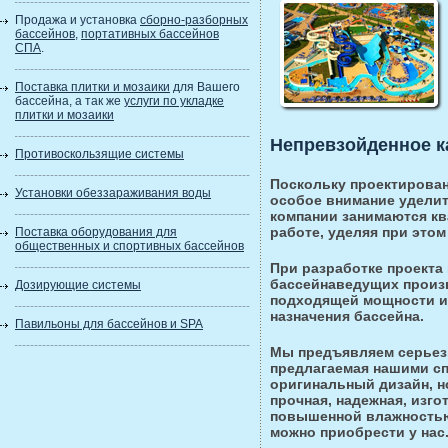
Продажа и установка
сборно-разборных
бассейнов
,
портативных бассейнов
СПА
.
Поставка плитки и мозаики
для Вашего
бассейна, а так же
услуги по укладке
плитки и мозаики
Непревзойденное к
Противоскользящие системы
Поскольку проектирован
Установки обеззараживания воды
особое внимание уделит
компании занимаются кв
работе, уделяя при это
Поставка оборудования для
общественных и спортивных бассейнов
При разработке проекта
бассейнаведущих произ
Дозирующие системы
подходящей мощности и 
назначения бассейна.
Павильоны для бассейнов и SPA
Мы предъявляем серьезн
предлагаемая нашими сп
оригинальный дизайн, н
прочная, надежная, изг
повышенной влажностью.
можно приобрести у нас