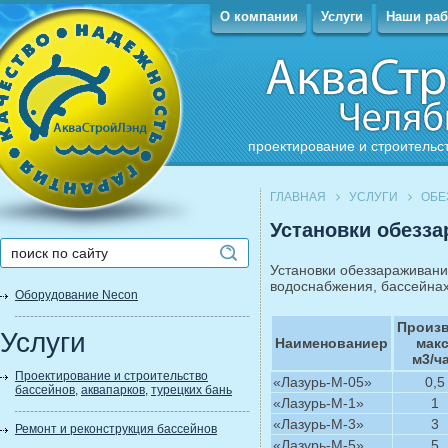
О компании
Услуги
Наши ра
проектирование и строительс
ГЛАВНАЯ
УСЛУГИ
ОБЕ
Установки обезз
Установки обеззараживани
водоснабжения, бассейнах
Оборудование Necon
Произв
Услуги
Наименованиеp
макс
м3/ч
Проектирование и строительство
«Лазурь-М-05»
0,5
бассейнов
,
аквапарков
,
турецких бань
«Лазурь-М-1»
1
«Лазурь-М-3»
3
Ремонт и реконструкция бассейнов
«Лазурь-М-5»
5