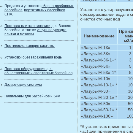
Продажа и установка
сборно-разборных
Установки с ультразвуковы
бассейнов
,
портативных бассейнов
обеззараживания воды в с
СПА
.
очистки сточных вод
Поставка плитки и мозаики
для Вашего
бассейна, а так же
услуги по укладке
Произ
плитки и мозаики
Наименование
мак
м3/ч
Противоскользящие системы
«Лазурь-М-1К»
1
«Лазурь-М-3К»
3
Установки обеззараживания воды
«Лазурь-М-3К-1»*
3
«Лазурь-М-5К»
5
Поставка оборудования для
«Лазурь-М-5К»-1*
5
общественных и спортивных бассейнов
«Лазурь-М-10»
10
Дозирующие системы
«Лазурь-М-10-1» *
10
«Лазурь-М-30»
30
Павильоны для бассейнов и SPA
«Лазурь-М-30-1» *
30
«Лазурь-М-50»
50
«Лазурь-М-50-1» *
50
«Лазурь-М-100»
10
*В установках применены 
час) для применения в си