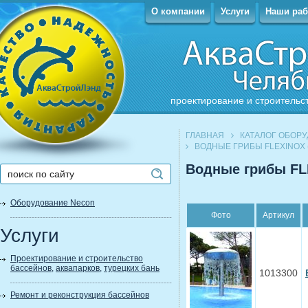
О компании
Услуги
Наши ра
проектирование и строительс
ГЛАВНАЯ
КАТАЛОГ ОБОР
ВОДНЫЕ ГРИБЫ FLEXINOX
Водные грибы FL
Оборудование Necon
Фото
Артикул
Услуги
Проектирование и строительство
бассейнов
,
аквапарков
,
турецких бань
1013300
Ремонт и реконструкция бассейнов