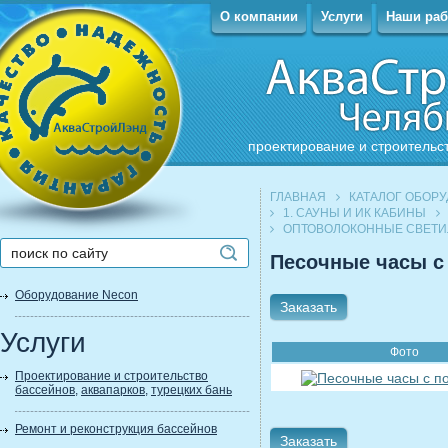
О компании
Услуги
Наши ра
проектирование и строительс
ГЛАВНАЯ
КАТАЛОГ ОБОР
1. САУНЫ И ИК КАБИНЫ
ОПТОВОЛОКОННЫЕ СВЕТИ
Песочные часы с
Оборудование Necon
Заказать
Услуги
Фото
Проектирование и строительство
бассейнов
,
аквапарков
,
турецких бань
Ремонт и реконструкция бассейнов
Заказать