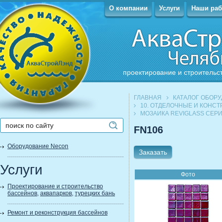
О компании
Услуги
Наши ра
проектирование и строительс
ГЛАВНАЯ
КАТАЛОГ ОБОР
10. ОТДЕЛОЧНЫЕ И КОНС
МОЗАИКА REVIGLASS СЕР
FN106
Оборудование Necon
Заказать
Услуги
Фото
Проектирование и строительство
бассейнов
,
аквапарков
,
турецких бань
Ремонт и реконструкция бассейнов