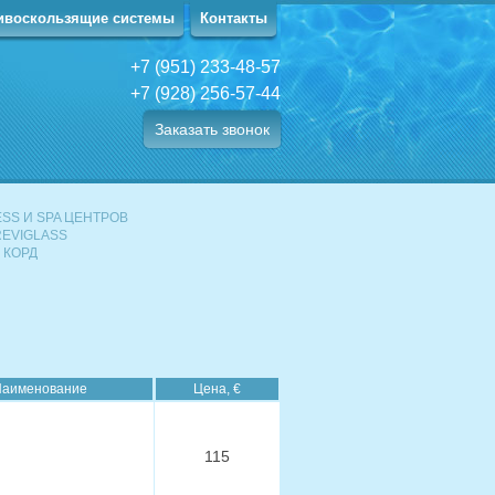
ивоскользящие системы
Контакты
+7 (951) 233-48-57
+7 (928) 256-57-44
Заказать звонок
SS И SPA ЦЕНТРОВ
EVIGLASS
У КОРД
аименование
Цена, €
115